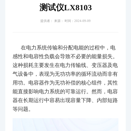
测试仪LX8103
提供者： 来源： 时间：2024-09-09
在电力系统传输和分配电能的过程中，电
感性和电容性负载会导致不必要的能量损失。
这种损耗主要发生在电力传输线、变压器及电
气设备中，表现为无功功率的循环流动而非有
用功。电容器作为无功补偿的核心组件，其性
能直接影响电力系统的可靠运行。然而，电容
器在长期运行中容易出现容量下降、内部短路
等问题。